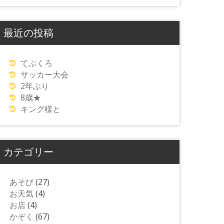
最近の投稿
てぶくろ
サッカー大会
2年ぶり
8歳★
キング様と
カテゴリー
あそび
(27)
お天気
(4)
お店
(4)
かぞく
(67)