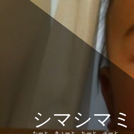
コ
ン
テ
ン
ツ
へ
ス
キ
ッ
プ
シマシマミ
たーと、きょーと、ちーと、そーと。