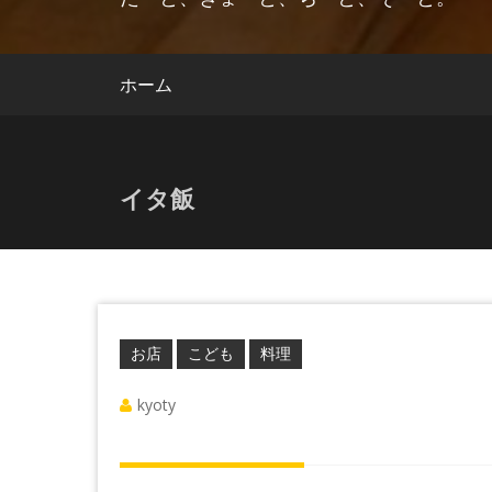
ホーム
イタ飯
お店
こども
料理
kyoty