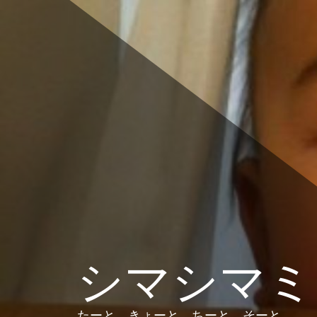
コ
ン
テ
ン
ツ
へ
ス
キ
ッ
プ
シマシマミ
たーと、きょーと、ちーと、そーと。