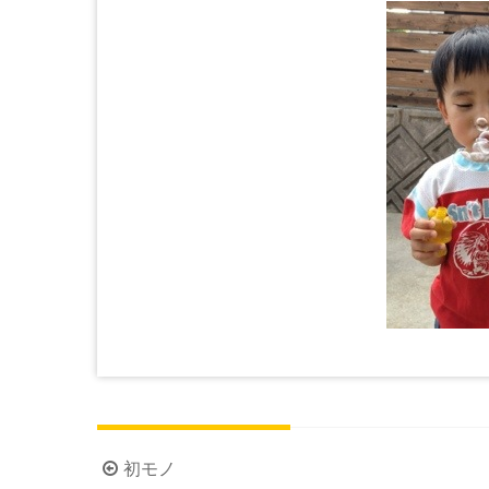
投
初モノ