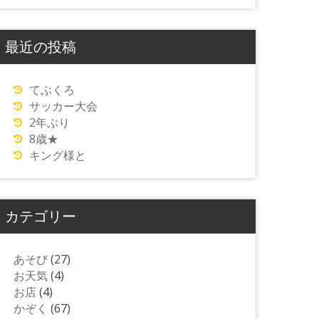
最近の投稿
てぶくろ
サッカー大会
2年ぶり
8歳★
キング様と
カテゴリー
あそび
(27)
お天気
(4)
お店
(4)
かぞく
(67)