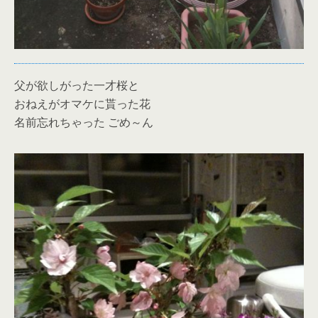
父が欲しがった一才桜と
おねえがオマケに貰った花
名前忘れちゃった ごめ～ん