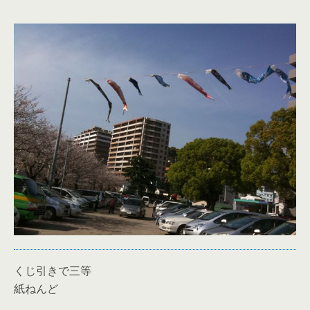
くじ引きで三等
紙ねんど