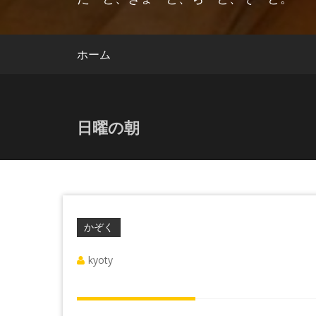
ホーム
日曜の朝
かぞく
kyoty