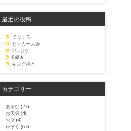
最近の投稿
てぶくろ
サッカー大会
2年ぶり
8歳★
キング様と
カテゴリー
あそび
(27)
お天気
(4)
お店
(4)
かぞく
(67)