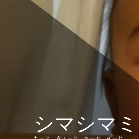
コ
ン
テ
ン
ツ
へ
ス
キ
ッ
プ
シマシマミ
たーと、きょーと、ちーと、そーと。