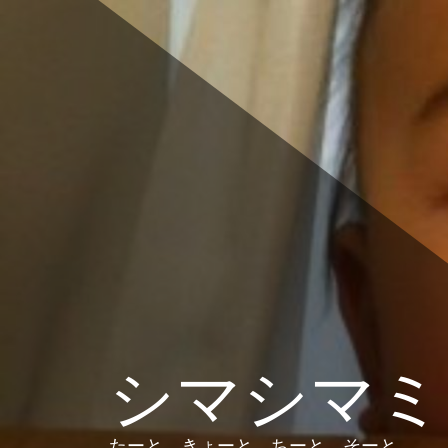
コ
ン
テ
ン
ツ
へ
ス
キ
ッ
プ
シマシマミ
たーと、きょーと、ちーと、そーと。