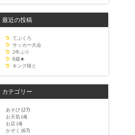
最近の投稿
てぶくろ
サッカー大会
2年ぶり
8歳★
キング様と
カテゴリー
あそび
(27)
お天気
(4)
お店
(4)
かぞく
(67)